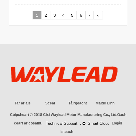
1
2
3
4
5
6
›
››
Tar ar ais
Scéal
Táirgeacht
Maidir Linn
Cóipcheart © 2018
Cixi Waylead Motor Manufacturing Co., Ltd.
Gach
ceart ar cosaint.
Logáil
isteach