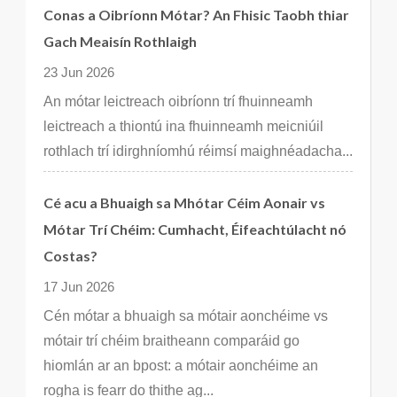
Conas a Oibríonn Mótar? An Fhisic Taobh thiar
Gach Meaisín Rothlaigh
23 Jun 2026
An mótar leictreach oibríonn trí fhuinneamh
leictreach a thiontú ina fhuinneamh meicniúil
rothlach trí idirghníomhú réimsí maighnéadacha...
Cé acu a Bhuaigh sa Mhótar Céim Aonair vs
Mótar Trí Chéim: Cumhacht, Éifeachtúlacht nó
Costas?
17 Jun 2026
Cén mótar a bhuaigh sa mótair aonchéime vs
mótair trí chéim braitheann comparáid go
hiomlán ar an bpost: a mótair aonchéime an
rogha is fearr do thithe ag...