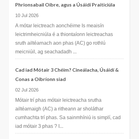
Phrionsabail Oibre, agus a Úsáidí Praiticiúla
10 Jul 2026
A mótar leictreach aonchéime Is meaisín
leictrimheicniúla é a thiontaíonn leictreachas
sruth ailtéarnach aon phas (AC) go rothlú
meicniúil, ag seachadadh ...
Cad iad Mótair 3 Chéim? Cineálacha, Úsáidí &
Conas a Oibríonn siad
02 Jul 2026
Mótair trí phas mótair leictreacha srutha
ailtéarnaigh (AC) a ritheann ar sholáthar
cumhachta trí phas. Sa sainmhíniú is simplí, cad
iad mótair 3 phas ? I...