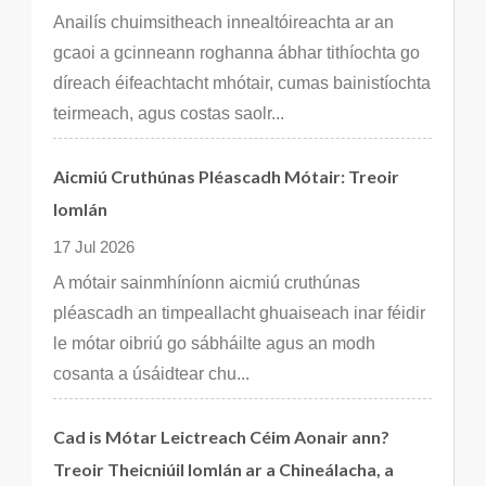
Anailís chuimsitheach innealtóireachta ar an
gcaoi a gcinneann roghanna ábhar tithíochta go
díreach éifeachtacht mhótair, cumas bainistíochta
teirmeach, agus costas saolr...
Aicmiú Cruthúnas Pléascadh Mótair: Treoir
Iomlán
17 Jul 2026
A mótair sainmhíníonn aicmiú cruthúnas
pléascadh an timpeallacht ghuaiseach inar féidir
le mótar oibriú go sábháilte agus an modh
cosanta a úsáidtear chu...
Cad is Mótar Leictreach Céim Aonair ann?
Treoir Theicniúil Iomlán ar a Chineálacha, a