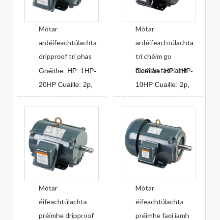
Mótar
Mótar
ardéifeachtúlachta
ardéifeachtúlachta
dripproof trí phas
trí chéim go
hiomlán faoi iamh
Gnéithe: HP: 1HP-
Gnéithe: HP: 1HP-
20HP Cuaille: 2p,
10HP Cuaille: 2p,
Mótar
Mótar
éifeachtúlachta
éifeachtúlachta
préimhe dripproof
préimhe faoi iamh