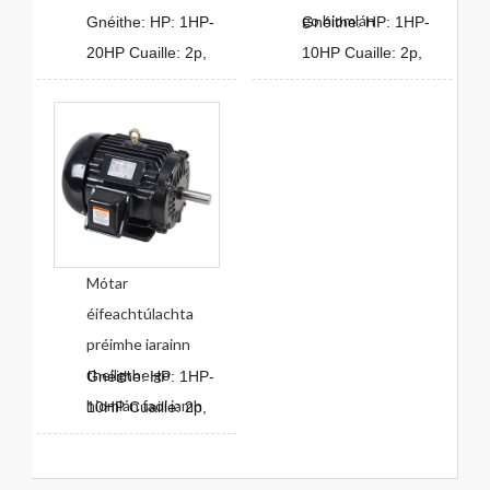
go hiomlán
Gnéithe: HP: 1HP-
Gnéithe: HP: 1HP-
20HP Cuaille: 2p,
10HP Cuaille: 2p,
Mótar
éifeachtúlachta
préimhe iarainn
theilgthe go
Gnéithe: HP: 1HP-
hiomlán faoi iamh
10HP Cuaille: 2p,