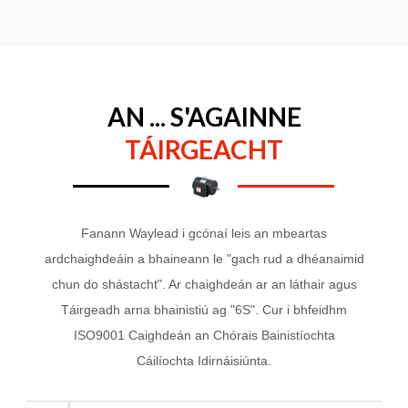
AN ... S'AGAINNE
TÁIRGEACHT
Fanann Waylead i gcónaí leis an mbeartas
ardchaighdeáin a bhaineann le "gach rud a dhéanaimid
chun do shástacht". Ar chaighdeán ar an láthair agus
Táirgeadh arna bhainistiú ag "6S". Cur i bhfeidhm
ISO9001 Caighdeán an Chórais Bainistíochta
Cáilíochta Idirnáisiúnta.