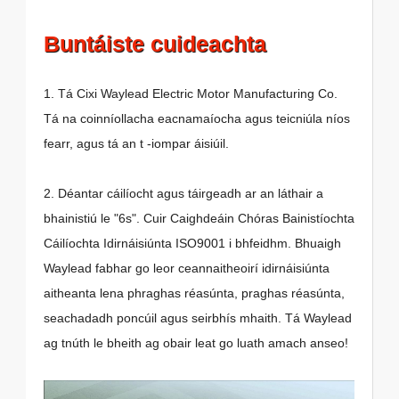
Buntáiste cuideachta
1. Tá Cixi Waylead Electric Motor Manufacturing Co.
Tá na coinníollacha eacnamaíocha agus teicniúla níos
fearr, agus tá an t -iompar áisiúil.
2. Déantar cáilíocht agus táirgeadh ar an láthair a
bhainistiú le "6s". Cuir Caighdeáin Chóras Bainistíochta
Cáilíochta Idirnáisiúnta ISO9001 i bhfeidhm. Bhuaigh
Waylead fabhar go leor ceannaitheoirí idirnáisiúnta
aitheanta lena phraghas réasúnta, praghas réasúnta,
seachadadh poncúil agus seirbhís mhaith. Tá Waylead
ag tnúth le bheith ag obair leat go luath amach anseo!