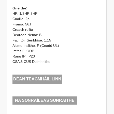
Gnéithe:
HP: 1/3HP-3HP
Cuaille: 2p
Fráma: 56J
Cruach rollta
Dearadh Nema: B.
Fachtóir Seirbhíse: 1.15
Aicme Inslithe: F (Ceadú UL)
Imfhálú: ODP
Rang IP: IP23
CSA & CUS Deimhnithe
DÉAN TEAGMHÁIL LINN
NA SONRAÍLEAS SONRAITHE