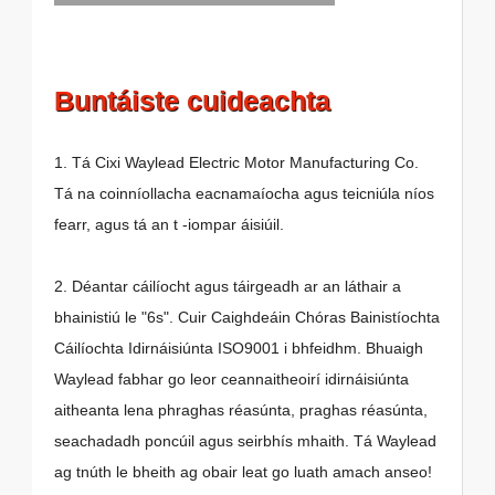
Buntáiste cuideachta
1. Tá Cixi Waylead Electric Motor Manufacturing Co.
Tá na coinníollacha eacnamaíocha agus teicniúla níos
fearr, agus tá an t -iompar áisiúil.
2. Déantar cáilíocht agus táirgeadh ar an láthair a
bhainistiú le "6s". Cuir Caighdeáin Chóras Bainistíochta
Cáilíochta Idirnáisiúnta ISO9001 i bhfeidhm. Bhuaigh
Waylead fabhar go leor ceannaitheoirí idirnáisiúnta
aitheanta lena phraghas réasúnta, praghas réasúnta,
seachadadh poncúil agus seirbhís mhaith. Tá Waylead
ag tnúth le bheith ag obair leat go luath amach anseo!