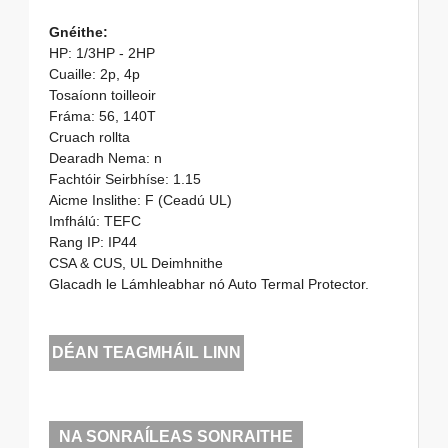
Gnéithe:
HP: 1/3HP - 2HP
Cuaille: 2p, 4p
Tosaíonn toilleoir
Fráma: 56, 140T
Cruach rollta
Dearadh Nema: n
Fachtóir Seirbhíse: 1.15
Aicme Inslithe: F (Ceadú UL)
Imfhálú: TEFC
Rang IP: IP44
CSA & CUS, UL Deimhnithe
Glacadh le Lámhleabhar nó Auto Termal Protector.
DÉAN TEAGMHÁIL LINN
NA SONRAÍLEAS SONRAITHE